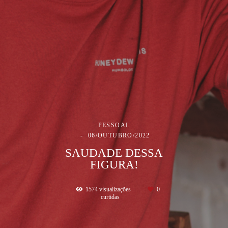
PESSOAL
06/OUTUBRO/2022
SAUDADE DESSA
FIGURA!
1574
visualizações
0
curtidas