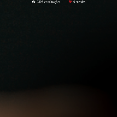
2306
visualizações
0
curtidas