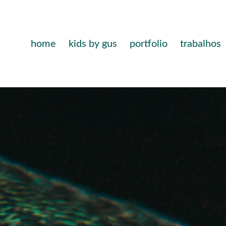
home
kids by gus
portfolio
trabalhos