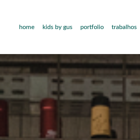
home
kids by gus
portfolio
trabalhos